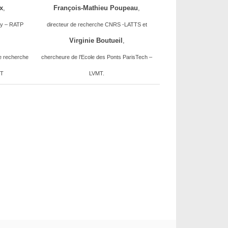
x
,
François-Mathieu Poupeau
,
ty – RATP
directeur de recherche CNRS -LATTS et
Virginie Boutueil
,
e recherche
chercheure de l’Ecole des Ponts ParisTech –
MT
LVMT.