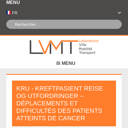
Panneau de gestion des cookies
FR
KRU - KREFTPASIENT REISE
OG UTFORDRINGER –
DÉPLACEMENTS ET
DIFFICULTÉS DES PATIENTS
ATTEINTS DE CANCER