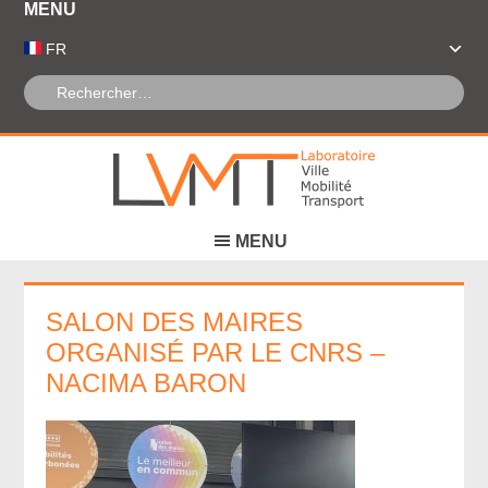
Panneau de gestion des cookies
FR
SALON DES MAIRES
ORGANISÉ PAR LE CNRS –
NACIMA BARON