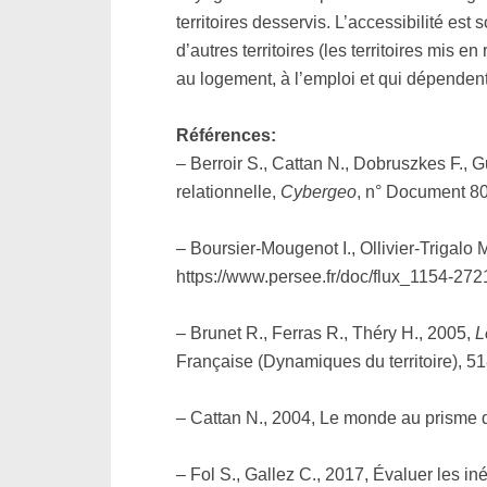
territoires desservis. L’accessibilité es
d’autres territoires (les territoires mis 
au logement, à l’emploi et qui dépendent 
Références:
– Berroir S., Cattan N., Dobruszkes F., 
relationnelle,
Cybergeo
, n° Document 8
– Boursier-Mougenot I., Ollivier-Trigalo 
https://www.persee.fr/doc/flux_1154-
– Brunet R., Ferras R., Théry H., 2005,
L
Française (Dynamiques du territoire), 5
– Cattan N., 2004, Le monde au prisme 
– Fol S., Gallez C., 2017, Évaluer les in