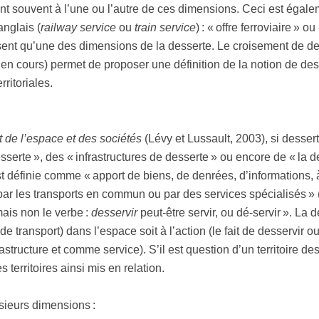
ent souvent à l’une ou l’autre de ces dimensions. Ceci est égalem
anglais (
railway service
ou
train service
) : « offre ferroviaire » o
ent qu’une des dimensions de la desserte. Le croisement de d
en cours) permet de proposer une définition de la notion de de
rritoriales.
t de l’espace et des sociétés
(Lévy et Lussault, 2003), si dessert
erte », des « infrastructures de desserte » ou encore de « la de
est définie comme « apport de biens, de denrées, d’informations, 
e par les transports en commun ou par des services spécialisés »
mais non le verbe :
desservir
peut-être servir, ou dé-servir ». La 
ransport) dans l’espace soit à l’action (le fait de desservir ou 
structure et comme service). S’il est question d’un territoire des
s territoires ainsi mis en relation.
usieurs dimensions :