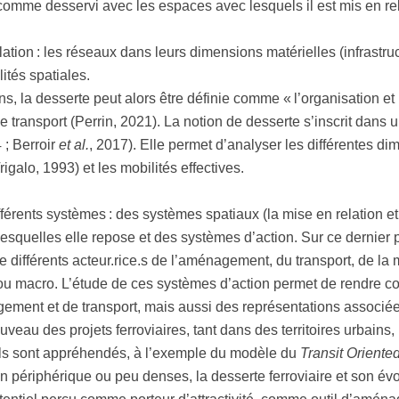
 comme desservi avec les espaces avec lesquels il est mis en re
ation : les réseaux dans leurs dimensions matérielles (infrastructu
lités spatiales.
ns, la desserte peut alors être définie comme « l’organisation et 
de transport (Perrin, 2021). La notion de desserte s’inscrit dans
 ; Berroir
et al.
, 2017). Elle permet d’analyser les différentes d
igalo, 1993) et les mobilités effectives.
érents systèmes : des systèmes spatiaux (la mise en relation et l’
esquelles elle repose et des systèmes d’action. Sur ce dernier p
différents acteur.rice.s de l’aménagement, du transport, de la mob
e ou macro. L’étude de ces systèmes d’action permet de rendre c
ement et de transport, mais aussi des représentations associée
eau des projets ferroviaires, tant dans des territoires urbains,
ils sont appréhendés, à l’exemple du modèle du
Transit Orient
tion périphérique ou peu denses, la desserte ferroviaire et son é