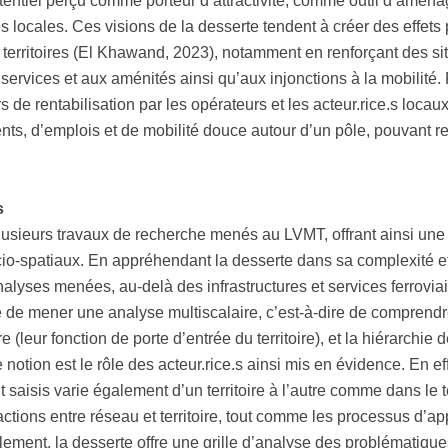
 potentiel perçu comme porteur d’attractivité, comme outil d’am
locales. Ces visions de la desserte tendent à créer des effets
es territoires (El Khawand, 2023), notamment en renforçant des s
 services et aux aménités ainsi qu’aux injonctions à la mobilité. 
 rentabilisation par les opérateurs et les acteur.rice.s locaux,
nts, d’emplois et de mobilité douce autour d’un pôle, pouvant re
s
lusieurs travaux de recherche menés au LVMT, offrant ainsi une
socio-spatiaux. En appréhendant la desserte dans sa complexité et
analyses menées, au-delà des infrastructures et services ferrovia
é de mener une analyse multiscalaire, c’est-à-dire de comprendr
(leur fonction de porte d’entrée du territoire), et la hiérarchie d
notion est le rôle des acteur.rice.s ainsi mis en évidence. En effe
nt saisis varie également d’un territoire à l’autre comme dans le 
tions entre réseau et territoire, tout comme les processus d’app
lement, la desserte offre une grille d’analyse des problématique