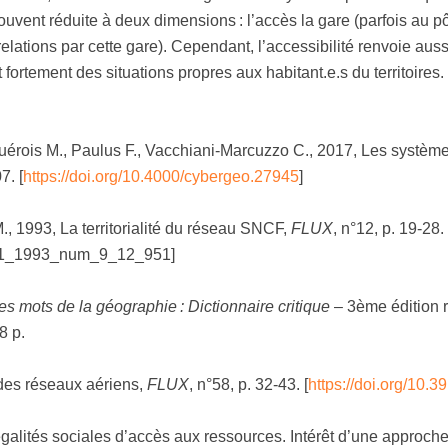
t souvent réduite à deux dimensions : l’accès la gare (parfois au 
en relations par cette gare). Cependant, l’accessibilité renvoie a
fortement des situations propres aux habitant.e.s du territoires.
Guérois M., Paulus F., Vacchiani-Marcuzzo C., 2017, Les systèm
07.
[
https://doi.org/10.4000/cybergeo.27945
]
M., 1993, La territorialité du réseau SNCF,
FLUX
, n°12, p. 19‑28. 
2721_1993_num_9_12_951]
es mots de la géographie : Dictionnaire critique
– 3ème édition 
18 p.
des réseaux aériens,
FLUX
, n°58, p. 32‑43. [
https://doi.org/10.3
égalités sociales d’accès aux ressources. Intérêt d’une approche