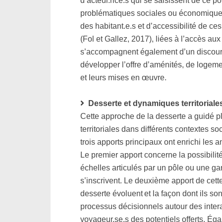
d’acteur.rice.s qui se saisissent de ce
problématiques sociales ou économiques 
des habitant.e.s et d’accessibilité de c
(Fol et Gallez, 2017), liées à l’accès aux
s’accompagnent également d’un discours de
développer l’offre d’aménités, de logeme
et leurs mises en œuvre.
Desserte et dynamiques territoriale
Cette approche de la desserte a guidé p
territoriales dans différents contextes 
trois apports principaux ont enrichi les 
Le premier apport concerne la possibilit
échelles articulés par un pôle ou une gare 
s’inscrivent. Le deuxième apport de cette 
desserte évoluent et la façon dont ils so
processus décisionnels autour des interac
voyageur.se.s des potentiels offerts. Éga