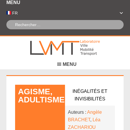
Panneau de gestion des cookies
FR
AGISME,
INÉGALITÉS ET
ADULTISME
INVISIBILITÉS
Auteurs :
Angèle
BRACHET
,
Léa
ZACHARIOU