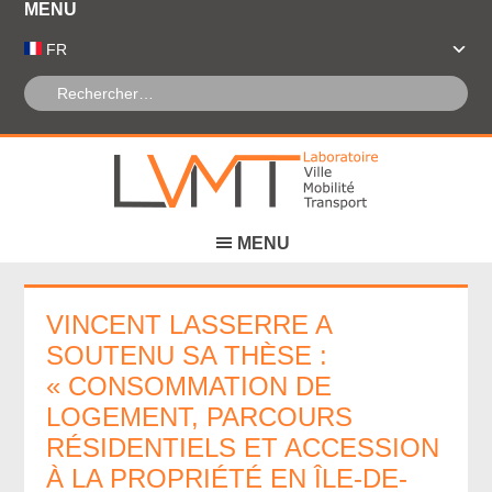
Panneau de gestion des cookies
FR
VINCENT LASSERRE A
SOUTENU SA THÈSE :
« CONSOMMATION DE
LOGEMENT, PARCOURS
RÉSIDENTIELS ET ACCESSION
À LA PROPRIÉTÉ EN ÎLE-DE-