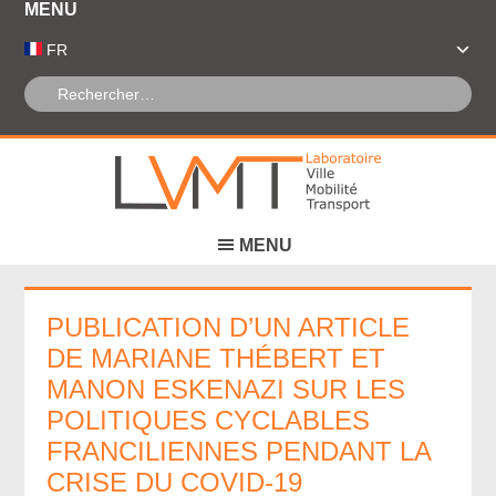
Panneau de gestion des cookies
FR
PUBLICATION D’UN ARTICLE
DE MARIANE THÉBERT ET
MANON ESKENAZI SUR LES
POLITIQUES CYCLABLES
FRANCILIENNES PENDANT LA
CRISE DU COVID-19