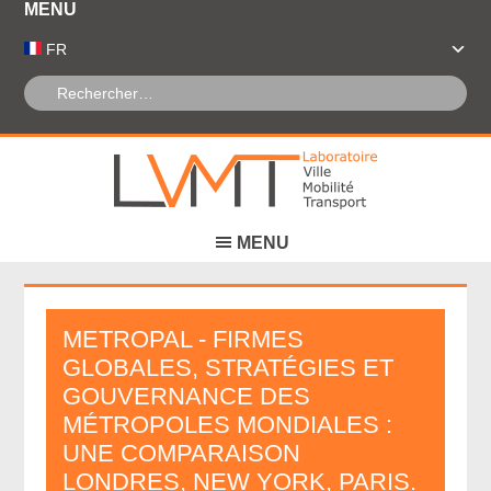
Panneau de gestion des cookies
FR
METROPAL - FIRMES
GLOBALES, STRATÉGIES ET
GOUVERNANCE DES
MÉTROPOLES MONDIALES :
UNE COMPARAISON
LONDRES, NEW YORK, PARIS.