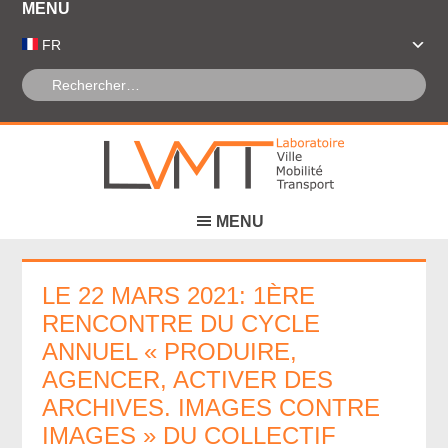
Panneau de gestion des cookies
FR
LE 22 MARS 2021: 1ÈRE
RENCONTRE DU CYCLE
ANNUEL « PRODUIRE,
AGENCER, ACTIVER DES
ARCHIVES. IMAGES CONTRE
IMAGES » DU COLLECTIF