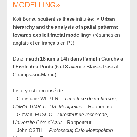
MODELLING»
Kofi Bonsu soutient sa thèse intitulée:
« Urban
hierarchy and the analysis of spatial patterns:
towards explicit fractal modelling»
(résumés en
anglais et en français en PJ).
x
Date:
mardi 18 juin à 14h dans l’amphi Cauchy à
l’Ecole des Ponts
(6 et 8 avenue Blaise- Pascal,
Champs-sur-Marne).
x
Le jury est composé de :
– Christiane WEBER –
Directrice de recherche,
CNRS, UMR TETIS, Montpellier
– Rapportrice
– Giovani FUSCO –
Directeur de recherche,
Université Côte d’Azur
– Rapporteur
– John OSTH –
Professeur, Oslo Metropolitan