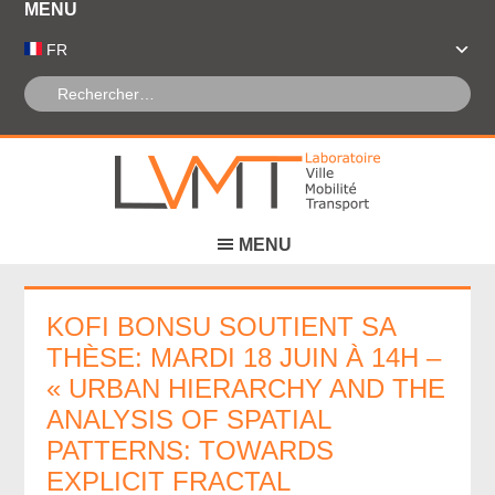
Panneau de gestion des cookies
FR
KOFI BONSU SOUTIENT SA
THÈSE: MARDI 18 JUIN À 14H –
« URBAN HIERARCHY AND THE
ANALYSIS OF SPATIAL
PATTERNS: TOWARDS
EXPLICIT FRACTAL