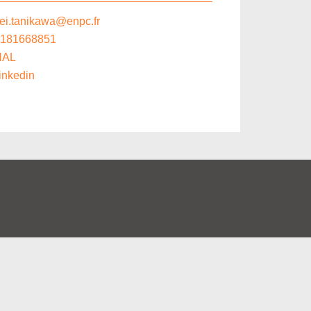
ei.tanikawa@enpc.fr
181668851
HAL
inkedin