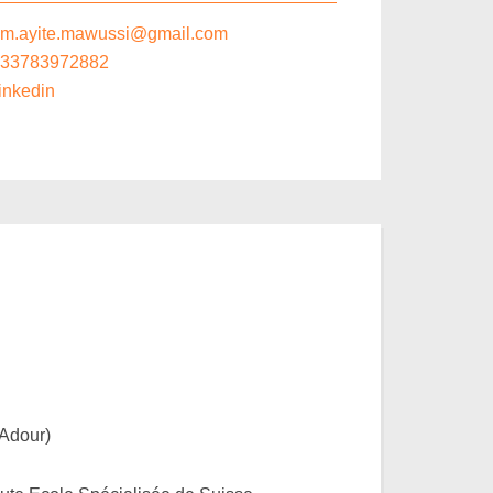
m.ayite.mawussi@gmail.com
33783972882
inkedin
’Adour)