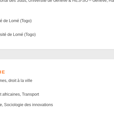
torial des Suds, Université de Genève & HES-SO – Genève, Ha
té de Lomé (Togo)
sité de Lomé (Togo)
HE
es, droit à la ville
 africaines, Transport
e, Sociologie des innovations