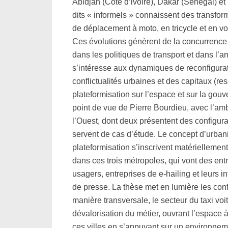
Abidjan (Côte d’ivoire), Dakar (Sénégal) et
dits « informels » connaissent des transfo
de déplacement à moto, en tricycle et en voi
Ces évolutions génèrent de la concurrence 
dans les politiques de transport et dans l’
s’intéresse aux dynamiques de reconfigurati
conflictualités urbaines et des capitaux (re
plateformisation sur l’espace et sur la gou
point de vue de Pierre Bourdieu, avec l’ambi
l’Ouest, dont deux présentent des configur
servent de cas d’étude. Le concept d’urban
plateformisation s’inscrivent matériellemen
dans ces trois métropoles, qui vont des entr
usagers, entreprises de e-hailing et leurs 
de presse. La thèse met en lumière les conf
manière transversale, le secteur du taxi voi
dévalorisation du métier, ouvrant l’espace
ces villes en s’appuyant sur un environnem