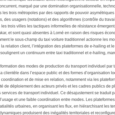
oncurrent, marqué par une domination organisationnelle, techn
 les trois métropoles par des rapports de pouvoir asymétriques 
s, des usagers (notations) et des algorithmes (contrôle du travail
les trois villes les tactiques informelles de résistance émergent,
akar, et sont quasi absentes à Lomé en raison des risques écon
nt le sous-champ du taxi voiture traditionnel actionne les mobi
la relation client, l’intégration des plateformes de e-hailing et 
ulignent un continuum entre taxi traditionnel et e-hailing, mar
sformation des modes de production du transport individuel par 
 la clientèle dans l’espace public et des formes d’organisation lo
coordination et de mise en relation, notamment via les platefor
ité de déploiement des acteurs privés et les cadres publics de pl
 services de transport individuel. Ce désajustement se traduit 
 d’usage et une faible coordination entre modes. Les plateform
tialités urbaines, en organisant les flux, en hiérarchisant les ter
dynamiques produisent des inégalités territoriales et reconfigure