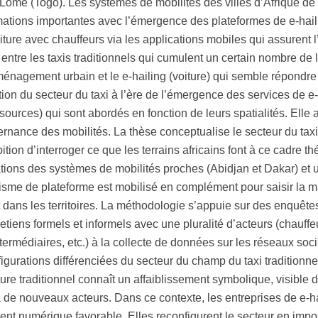
 Lomé (Togo). Les systèmes de mobilités des villes d’Afrique de 
rmations importantes avec l’émergence des plateformes de e-hai
ture avec chauffeurs via les applications mobiles qui assurent l
entre les taxis traditionnels qui cumulent un certain nombre d
aménagement urbain et le e-hailing (voiture) qui semble répondre
on du secteur du taxi à l’ère de l’émergence des services de e-
ssources) qui sont abordés en fonction de leurs spatialités. Elle 
vernance des mobilités. La thèse conceptualise le secteur du ta
tion d’interroger ce que les terrains africains font à ce cadre t
ations des systèmes de mobilités proches (Abidjan et Dakar) et 
isme de plateforme est mobilisé en complément pour saisir la 
t dans les territoires. La méthodologie s’appuie sur des enquête
etiens formels et informels avec une pluralité d’acteurs (chauffeu
intermédiaires, etc.) à la collecte de données sur les réseaux s
igurations différenciées du secteur du champ du taxi traditionne
ture traditionnel connaît un affaiblissement symbolique, visible 
 à de nouveaux acteurs. Dans ce contexte, les entreprises de e
ent numérique favorable. Elles reconfigurent le secteur en impo