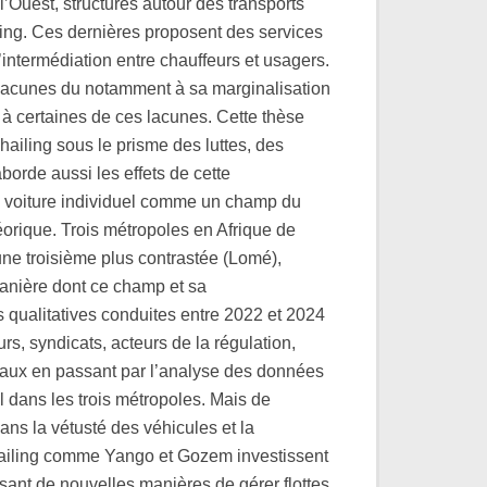
l’Ouest, structurés autour des transports
ling. Ces dernières proposent des services
’intermédiation entre chauffeurs et usagers.
e lacunes du notamment à sa marginalisation
 à certaines de ces lacunes. Cette thèse
hailing sous le prisme des luttes, des
aborde aussi les effets de cette
xi voiture individuel comme un champ du
héorique. Trois métropoles en Afrique de
une troisième plus contrastée (Lomé),
manière dont ce champ et sa
s qualitatives conduites entre 2022 et 2024
rs, syndicats, acteurs de la régulation,
ociaux en passant par l’analyse des données
l dans les trois métropoles. Mais de
dans la vétusté des véhicules et la
-hailing comme Yango et Gozem investissent
sant de nouvelles manières de gérer flottes