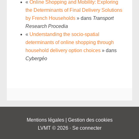
«
Online Shopping and Mobility: Exploring
the Determinants of Final Delivery Solutions
by French Households
» dans
Transport
Research Procedia
«
Understanding the socio-spatial
determinants of online shopping through
household delivery option choices
» dans
Cybergéo
Mentions légales
|
Gestion des cookies
LVMT © 2026 ·
Se connecter